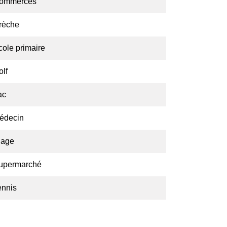
ommerces
rèche
cole primaire
olf
ac
édecin
lage
upermarché
ennis