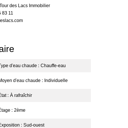
ur des Lacs Immobilier
5 83 11
eslacs.com
ire
Type d'eau chaude
Chauffe-eau
Moyen d'eau chaude
Individuelle
État
À rafraîchir
Étage
2ème
Exposition
Sud-ouest