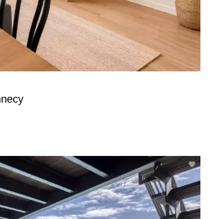
nnecy