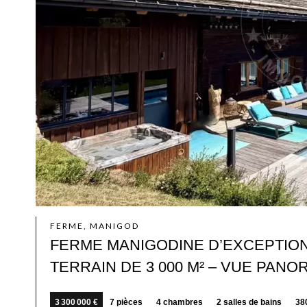
FERME, MANIGOD
FERME MANIGODINE D’EXCEPTION D
TERRAIN DE 3 000 M² – VUE PAN
3 300 000 €
7 pièces
4 chambres
2 salles de bains
38