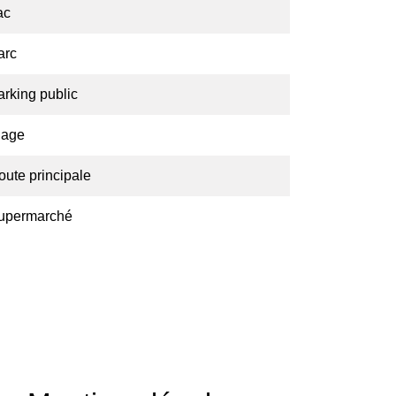
ac
arc
arking public
lage
oute principale
upermarché