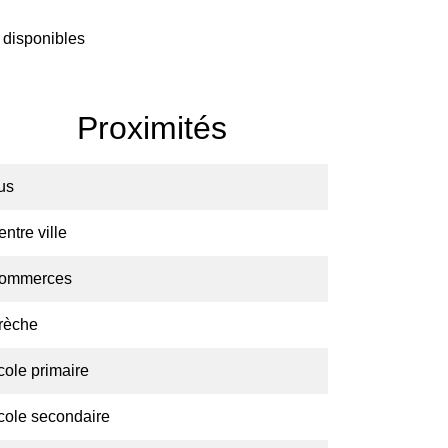
 disponibles
Proximités
us
ntre ville
ommerces
rèche
cole primaire
cole secondaire