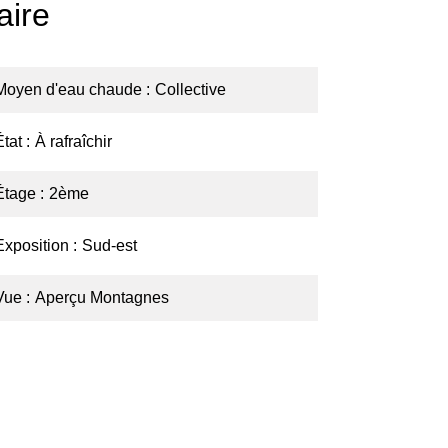
ire
Moyen d'eau chaude
Collective
État
À rafraîchir
Étage
2ème
Exposition
Sud-est
Vue
Aperçu Montagnes