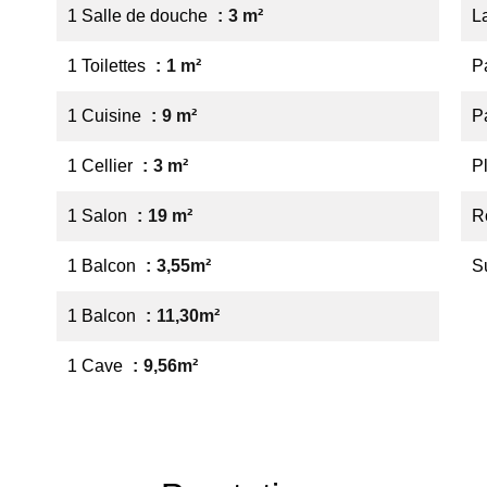
1 Salle de douche
3 m²
L
1 Toilettes
1 m²
P
1 Cuisine
9 m²
P
1 Cellier
3 m²
P
1 Salon
19 m²
R
1 Balcon
3,55m²
S
1 Balcon
11,30m²
1 Cave
9,56m²