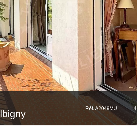
Réf. A2049MU
4
lbigny