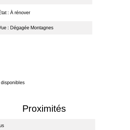
État
À rénover
Vue
Dégagée Montagnes
 disponibles
Proximités
us