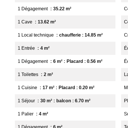
1 Dégagement
35.22 m²
Ce
1 Cave
13.62 m²
C
1 Local technique
chaufferie : 14.85 m²
C
1 Entrée
4 m²
É
1 Dégagement
6 m²
Placard : 0.56 m²
É
1 Toilettes
2 m²
L
1 Cuisine
17 m²
Placard : 0.20 m²
M
1 Séjour
30 m²
balcon : 6.70 m²
P
1 Palier
4 m²
S
1 Dégagement
6 m²
T