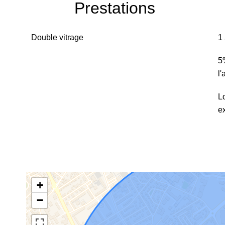
Prestations
Double vitrage
1
5
l
L
e
+
−