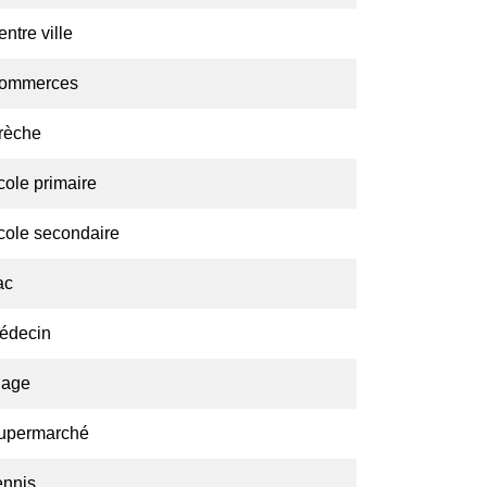
ntre ville
ommerces
rèche
cole primaire
cole secondaire
ac
édecin
lage
upermarché
ennis