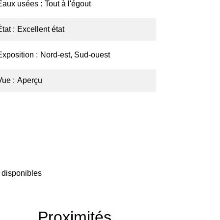
Eaux usées
Tout à l'égout
État
Excellent état
Exposition
Nord-est, Sud-ouest
Vue
Aperçu
 disponibles
Proximités