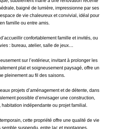
ique, subtilement marié à une rénovation récente
athédrale, baigné de lumière, impressionne par ses
espace de vie chaleureux et convivial, idéal pour
n famille ou entre amis.
’accueillir confortablement famille et invités, ou
ies : bureau, atelier, salle de jeux…
eusement sur l’extérieur, invitant à prolonger les
arfaitement plat et soigneusement paysagé, offre un
e pleinement au fil des saisons.
de beaux projets d’aménagement et de détente, dans
également possible d’envisager une construction,
n, habitation indépendante ou projet familial.
temporain, cette propriété offre une qualité de vie
s semble suspendu, entre lac et montagnes.