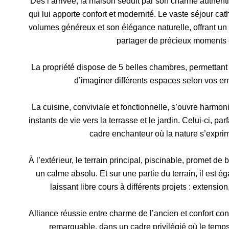
Dès l’arrivée, la maison séduit par son charme authent
qui lui apporte confort et modernité. Le vaste séjour c
volumes généreux et son élégance naturelle, offrant un 
partager de précieux moments e
La propriété dispose de 5 belles chambres, permettant d
d’imaginer différents espaces selon vos env
La cuisine, conviviale et fonctionnelle, s’ouvre harmoni
instants de vie vers la terrasse et le jardin. Celui-ci, p
cadre enchanteur où la nature s’exprim
À l’extérieur, le terrain principal, piscinable, promet 
un calme absolu. Et sur une partie du terrain, il est 
laissant libre cours à différents projets : extensio
Alliance réussie entre charme de l’ancien et confort con
remarquable, dans un cadre privilégié où le temp