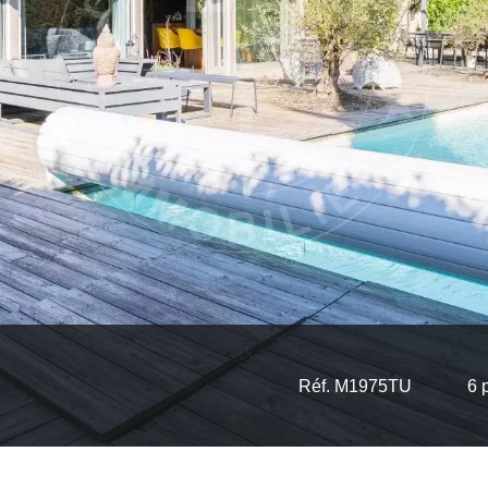
Réf. M1975TU
6 