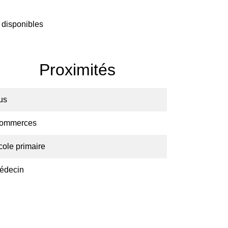
 disponibles
Proximités
us
ommerces
cole primaire
édecin