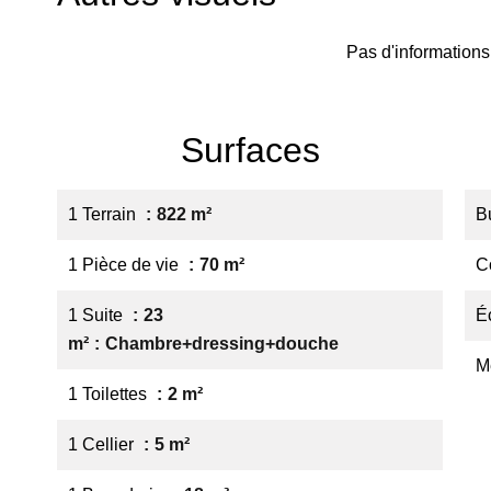
Pas d'informations
Surfaces
1 Terrain
822 m²
B
1 Pièce de vie
70 m²
C
1 Suite
23
É
m²
Chambre+dressing+douche
M
1 Toilettes
2 m²
1 Cellier
5 m²