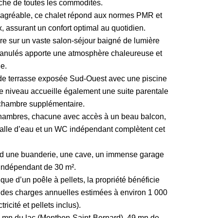
oche de toutes les commodités.
qu’agréable, ce chalet répond aux normes PMR et
 assurant un confort optimal au quotidien.
vre sur un vaste salon-séjour baigné de lumière
granulés apporte une atmosphère chaleureuse et
le.
nde terrasse exposée Sud-Ouest avec une piscine
 Ce niveau accueille également une suite parentale
 chambre supplémentaire.
chambres, chacune avec accès à un beau balcon,
 salle d’eau et un WC indépendant complètent cet
end une buanderie, une cave, un immense garage
 indépendant de 30 m².
ue d’un poêle à pellets, la propriété bénéficie
c des charges annuelles estimées à environ 1 000
icité et pellets inclus).
 mn du lac (Menthon-Saint-Bernard), 49 mn de