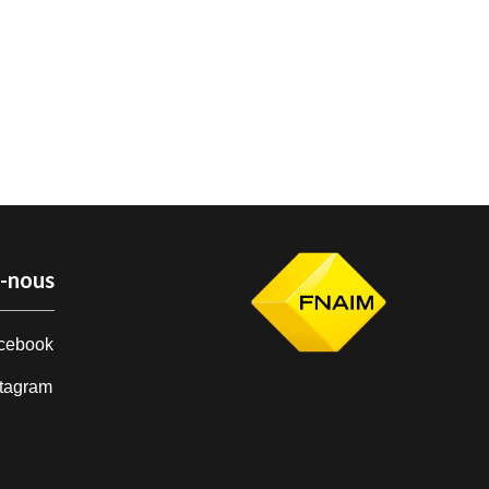
z-nous
cebook
stagram