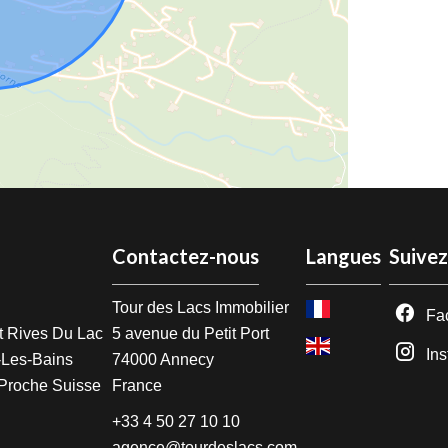
Contactez-nous
Langues
Suive
Tour des Lacs Immobilier
Fa
t Rives Du Lac
5 avenue du Petit Port
In
-Les-Bains
74000
Annecy
Proche Suisse
France
+33 4 50 27 10 10
agence@tourdeslacs.com