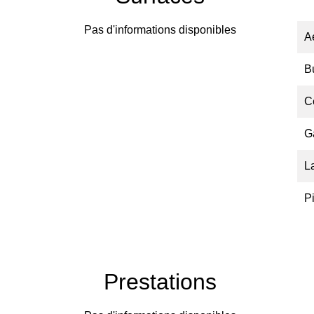
Pas d'informations disponibles
A
B
C
G
L
P
Prestations