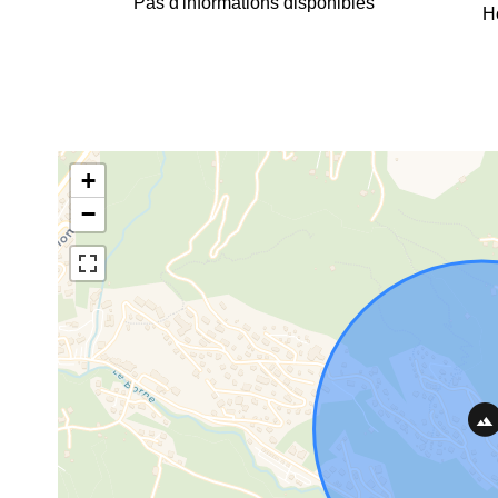
Pas d'informations disponibles
H
+
−