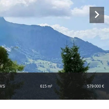
2VS
615 m²
579 000 €