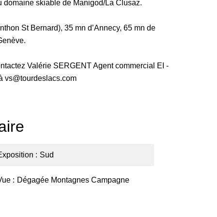
 du domaine skiable de Manigod/La Clusaz.
enthon St Bernard), 35 mn d’Annecy, 65 mn de
 Genève.
 contactez Valérie SERGENT Agent commercial EI -
 à vs@tourdeslacs.com
ire
Exposition
Sud
Vue
Dégagée Montagnes Campagne