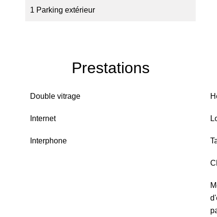
1 Parking extérieur
Prestations
Double vitrage
H
Internet
L
Interphone
T
C
M
d
pa