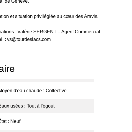
onal de Genève.
tion et situation privilégiée au cœur des Aravis.
ormations : Valérie SERGENT – Agent Commercial
mail : vs@tourdeslacs.com
ire
Moyen d'eau chaude
Collective
Eaux usées
Tout à l'égout
État
Neuf