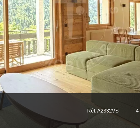
Réf. A2332VS
4