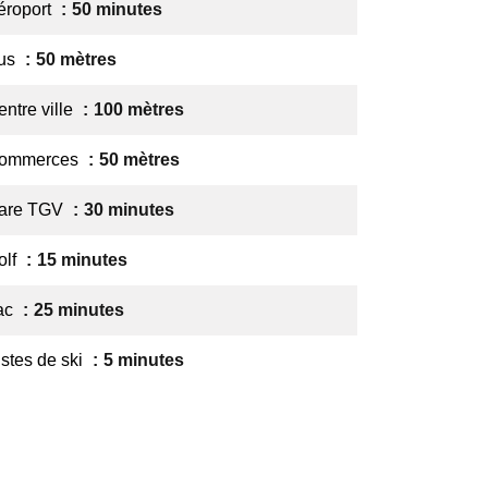
éroport
50 minutes
us
50 mètres
entre ville
100 mètres
ommerces
50 mètres
are TGV
30 minutes
olf
15 minutes
ac
25 minutes
istes de ski
5 minutes