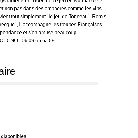
ings ramenèrent l'idée de ce jeu en Normandie. A
x et non pas dans des amphores comme les vins
evient tout simplement "le jeu de Tonneau". Remis
recque", Il accompagne les troupes Françaises.
respondance et s'en amuse beaucoup.
MOBONO - 06 09 65 63 89
ire
 disponibles