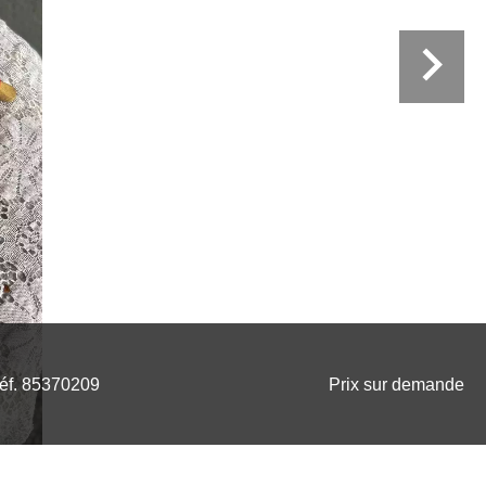
éf. 85370209
Prix sur demande