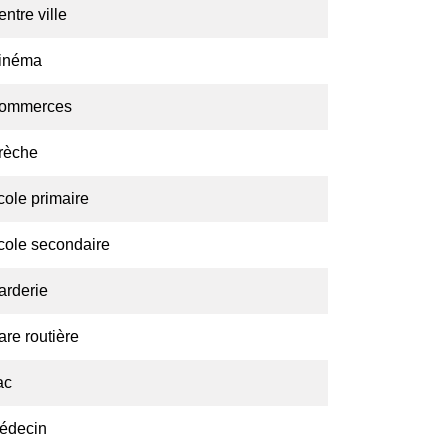
ntre ville
inéma
ommerces
rèche
cole primaire
cole secondaire
arderie
are routière
ac
édecin