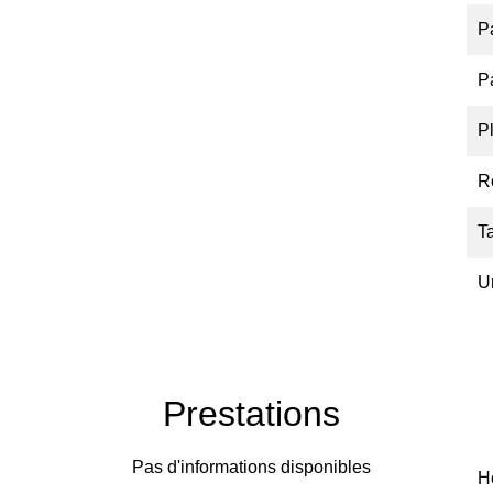
P
P
P
R
T
U
Prestations
Pas d'informations disponibles
H