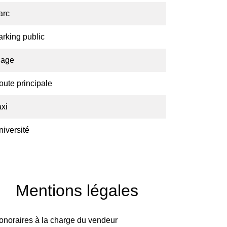
arc
arking public
lage
oute principale
axi
niversité
Mentions légales
onoraires à la charge du vendeur