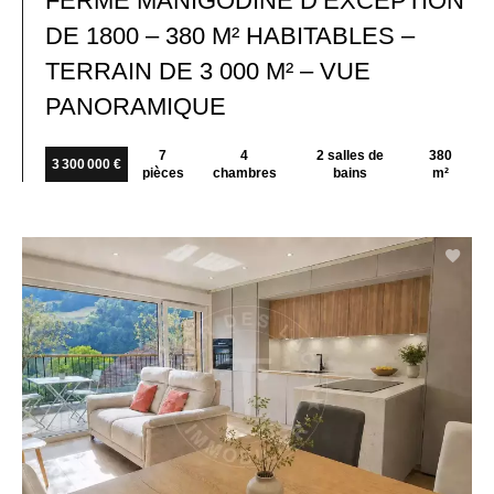
FERME MANIGODINE D’EXCEPTION
DE 1800 – 380 M² HABITABLES –
TERRAIN DE 3 000 M² – VUE
PANORAMIQUE
7
4
2 salles de
380
3 300 000 €
pièces
chambres
bains
m²