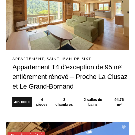
APPARTEMENT, SAINT-JEAN-DE-SIXT
Appartement T4 d’exception de 95 m²
entièrement rénové – Proche La Clusaz
et Le Grand-Bornand
4
3
2 salles de
94.76
489 000 €
pièces
chambres
bains
m²