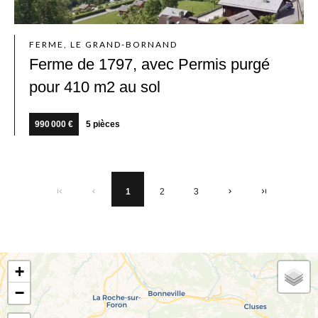
FERME, LE GRAND-BORNAND
Ferme de 1797, avec Permis purgé
pour 410 m2 au sol
990 000 €
5 pièces
1
2
3
+
−