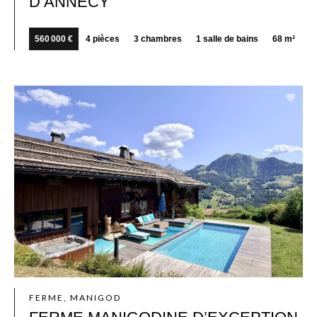
D’ANNECY
560 000 €
4 pièces
3 chambres
1 salle de bains
68 m²
FERME, MANIGOD