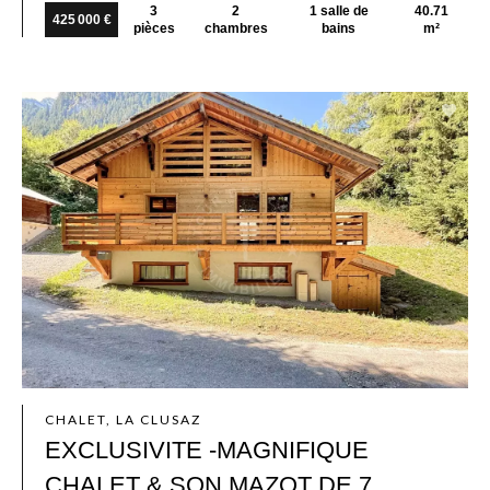
3
2
1 salle de
40.71
425 000 €
pièces
chambres
bains
m²
CHALET, LA CLUSAZ
EXCLUSIVITE -MAGNIFIQUE
CHALET & SON MAZOT DE 7